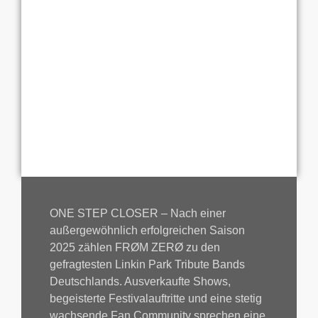
ONE STEP CLOSER – Nach einer
außergewöhnlich erfolgreichen Saison
2025 zählen FRØM ZERØ zu den
gefragtesten Linkin Park Tribute Bands
Deutschlands. Ausverkaufte Shows,
begeisterte Festivalauftritte und eine stetig
wachsende Fan Community sprechen eine