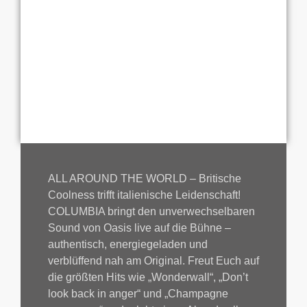
ALL AROUND THE WORLD – Britische
Coolness trifft italienische Leidenschaft!
COLUMBIA bringt den unverwechselbaren
Sound von Oasis live auf die Bühne –
authentisch, energiegeladen und
verblüffend nah am Original. Freut Euch auf
die größten Hits wie „Wonderwall“, „Don’t
look back in anger“ und „Champagne