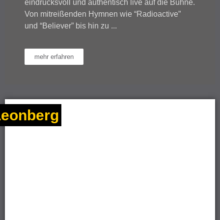
eindrucksvoll und authentisch live auf die Bühne.
Von mitreißenden Hymnen wie “Radioactive”
und “Believer” bis hin zu ...
mehr erfahren
Leonberg