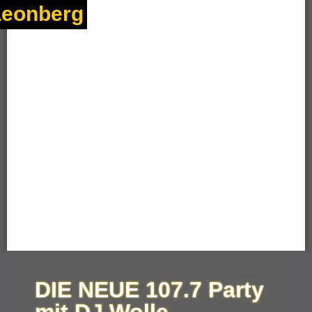
Leonberg
DIE NEUE 107.7 Party
mit DJ Wolle